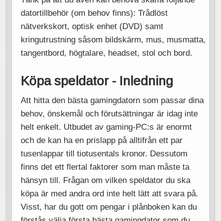
datortillbehör (om behov finns): Trådlöst
nätverkskort, optisk enhet (DVD) samt
kringutrustning såsom bildskärm, mus, musmatta,
tangentbord, högtalare, headset, stol och bord.
Köpa speldator - Inledning
Att hitta den bästa gamingdatorn som passar dina
behov, önskemål och förutsättningar är idag inte
helt enkelt. Utbudet av gaming-PC:s är enormt
och de kan ha en prislapp på alltifrån ett par
tusenlappar till tiotusentals kronor. Dessutom
finns det ett flertal faktorer som man måste ta
hänsyn till. Frågan om vilken speldator du ska
köpa är med andra ord inte helt lätt att svara på.
Visst, har du gott om pengar i plånboken kan du
förstås välja första bästa gamingdator som du