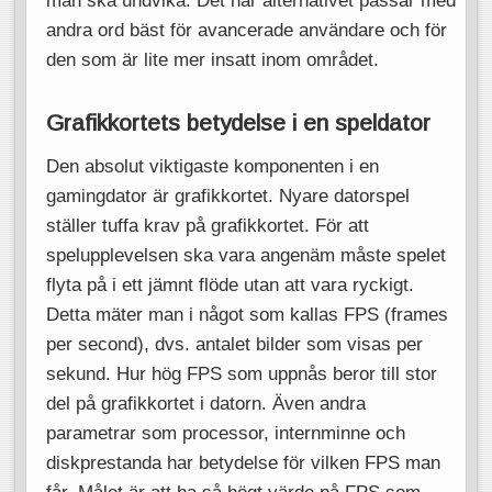
man ska undvika. Det här alternativet passar med
andra ord bäst för avancerade användare och för
den som är lite mer insatt inom området.
Grafikkortets betydelse i en speldator
Den absolut viktigaste komponenten i en
gamingdator är grafikkortet. Nyare datorspel
ställer tuffa krav på grafikkortet. För att
spelupplevelsen ska vara angenäm måste spelet
flyta på i ett jämnt flöde utan att vara ryckigt.
Detta mäter man i något som kallas FPS (frames
per second), dvs. antalet bilder som visas per
sekund. Hur hög FPS som uppnås beror till stor
del på grafikkortet i datorn. Även andra
parametrar som processor, internminne och
diskprestanda har betydelse för vilken FPS man
får. Målet är att ha så högt värde på FPS som